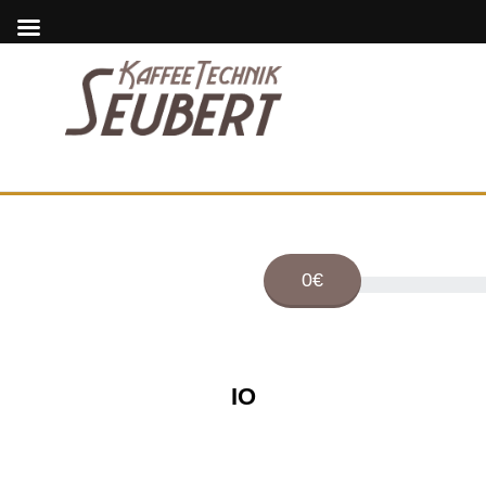
0€
IO