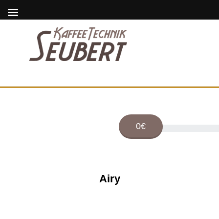
0€
Airy