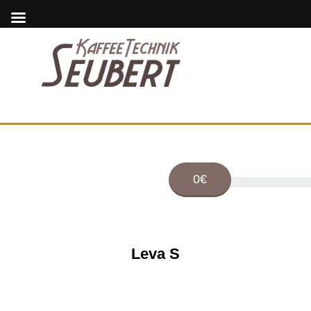
0€
Leva S