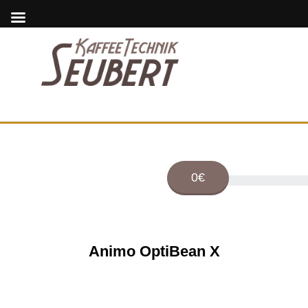
0€
Animo OptiBean X